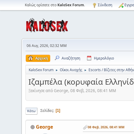
Καλώς ορίσατε στο
KaloSex Forum
.
Σύνδεση
Εγγρα
06 Αυγ, 2026, 02:32 ΜΜ
Αρχική
Αναζήτηση
Ημερολόγιο
KaloSex Forum
Οίκοι Ανοχής
Escorts / Βίζιτες στην Αθή
►
►
Ιζαμπέλα (κορυφαία Ελληνίδ
Ξεκίνησε από George, 08 Φεβ, 2026, 08:41 ΜΜ
Σελίδες
1
Κάτω
George
08 Φεβ, 2026, 08:41 ΜΜ