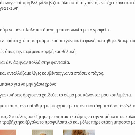
ά αναγνωρίσιμη Ελληνίδα βίζιτα όλα αυτά τα χρόνια, ενώ έχει κάνει και 
για εκείνη:
ύμενο μήνα. Καλή και άμεση η επικοινωνία με το γραφείο.
 δωμάτιο χτύπησε η πόρτα και μια γυναικεία φωνή συστήθηκε διακριτικ
ώς όπως την περίμενα κομψή και θηλυκή.
 και δεν άφηναν πολλά στην φαντασία.
αι ανταλλάξαμε λίγες κουβέντες για να σπάσει ο πάγος.
 μπάνιο για να μην χάσω χρόνο.
γές κινήσεις άρχισε να χαιδεύει το σώμα μου κάνοντας μου κοπλιμέντα.
ματα από την ευαίσθητη περιοχή και με έντονα κοιτάγματα όσο τον έγλυ
σεις. Στο τέλος μου ζήτησε με υποτακτικό ύφος να την γαμήσω πισωκολλη
α τραβήχτηκα έβγαλα το προφυλακτικό και μόλις πήρε στάση μπροστά μου