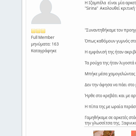
Η Ιζαμπέλα είναι μία αρκετ
"Sirina" Ακολουθεί κριτική 
"Συναντηθήκαμε τον προηγο
Full Member
Όπως καθόμουν γυμνός στο
μηνύματα: 163
Καταγράφηκε
Η εμφάνισή της ήταν ακριβ
Τα ρούχα της ήταν λιγοστά
Μπήκε μέσα χαμογελώντας κ
Δεν την άφησα να πάει στο
Ήρθε στο κρεβάτι και με αρ
Η πίπα της με ωραία περάσ
Γαμηθήκαμε σε αρκετές στά
την γλωσσίτσα της. Ξαφνικ