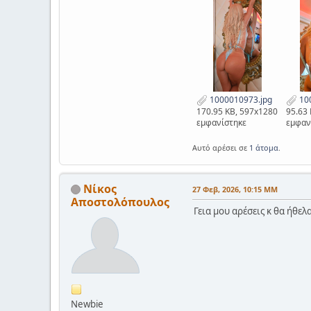
1000010973.jpg
100
170.95 KB, 597x1280
95.63
εμφανίστηκε
εμφαν
Αυτό αρέσει σε
1 άτομα
.
Νίκος
27 Φεβ, 2026, 10:15 ΜΜ
Αποστολόπουλος
Γεια μου αρέσεις κ θα ήθελ
Newbie