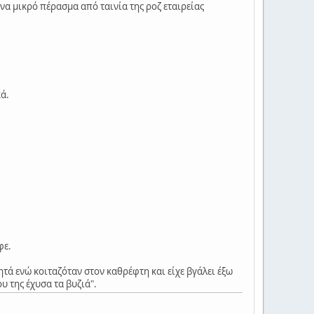
ένα μικρό πέρασμα από ταινία της ροζ εταιρείας
ά.
φε.
τά ενώ κοιταζόταν στον καθρέφτη και είχε βγάλει έξω
 της έχυσα τα βυζιά".