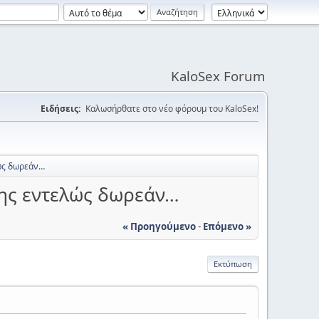
KaloSex Forum
Ειδήσεις:
Καλωσήρθατε στο νέο φόρουμ του KaloSex!
λώς δωρεάν…
 της εντελώς δωρεάν…
« Προηγούμενο
-
Επόμενο »
Εκτύπωση