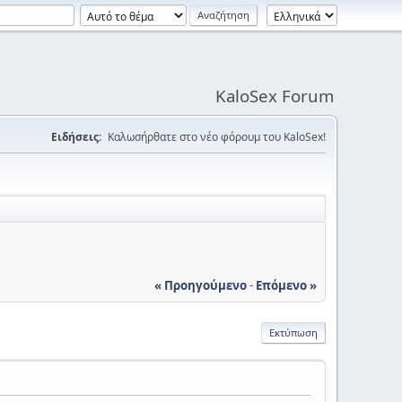
KaloSex Forum
Ειδήσεις:
Καλωσήρθατε στο νέο φόρουμ του KaloSex!
« Προηγούμενο
-
Επόμενο »
Εκτύπωση