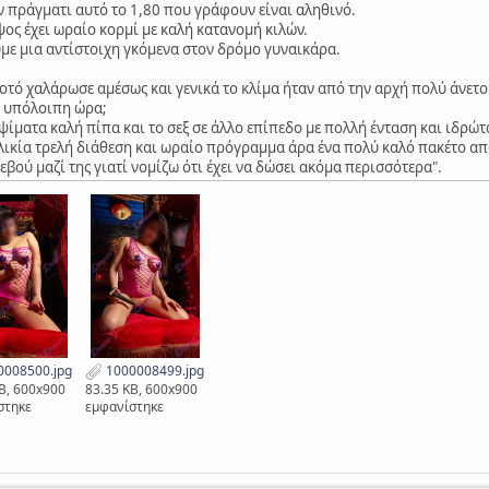
 πράγματι αυτό το 1,80 που γράφουν είναι αληθινό.
ύψος έχει ωραίο κορμί με καλή κατανομή κιλών.
με μια αντίστοιχη γκόμενα στον δρόμο γυναικάρα.
ποτό χαλάρωσε αμέσως και γενικά το κλίμα ήταν από την αρχή πολύ άνετο
Η υπόλοιπη ώρα;
ίματα καλή πίπα και το σεξ σε άλλο επίπεδο με πολλή ένταση και ιδρώτα
ηλικία τρελή διάθεση και ωραίο πρόγραμμα άρα ένα πολύ καλό πακέτο απ
βού μαζί της γιατί νομίζω ότι έχει να δώσει ακόμα περισσότερα".
008500.jpg
1000008499.jpg
B, 600x900
83.35 KB, 600x900
στηκε
εμφανίστηκε