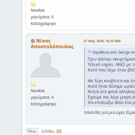
Newbie
μηνύματα: 4
Καταγράφηκε
Νίκος
27 Φεβ, 2026, 10:20 ΜΜ
Αποστολόπουλος
Παράθεση από: George στι
Πριν κλείσω σκεφτόμουν
Τελικά ισχύει. Μαζί με 
Αυτό που λέμε όταν βλέ
Με λίγη κουβέντα και έ
Αυτό ήταν δέσαμε ωραί
Newbie
Φιλιά στο φουλ αλληλογ
Έχουμε και λέμε μικρή 
μηνύματα: 4
Θα επιδιώξω άλλο ένα ρ
Καταγράφηκε
πόσα θες για μια ώρα; Είμα
Σελίδες
1
Πάνω