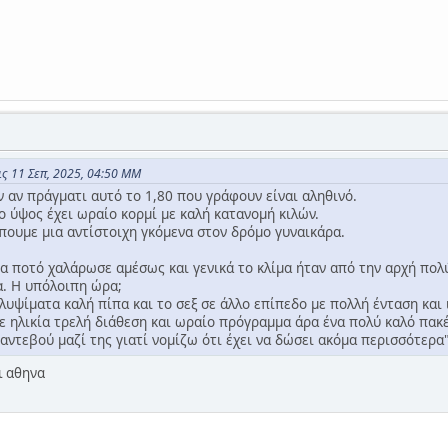
ς 11 Σεπ, 2025, 04:50 ΜΜ
 αν πράγματι αυτό το 1,80 που γράφουν είναι αληθινό.
το ύψος έχει ωραίο κορμί με καλή κατανομή κιλών.
πουμε μια αντίστοιχη γκόμενα στον δρόμο γυναικάρα.
να ποτό χαλάρωσε αμέσως και γενικά το κλίμα ήταν από την αρχή πολ
α. Η υπόλοιπη ώρα;
λυψίματα καλή πίπα και το σεξ σε άλλο επίπεδο με πολλή ένταση και 
σε ηλικία τρελή διάθεση και ωραίο πρόγραμμα άρα ένα πολύ καλό πακ
αντεβού μαζί της γιατί νομίζω ότι έχει να δώσει ακόμα περισσότερα"
ι αθηνα