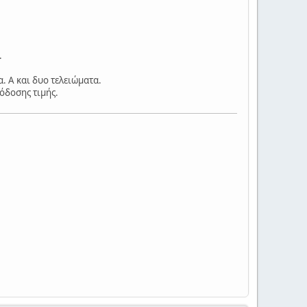
.
. Α και δυο τελειώματα.
όδοσης τιμής.