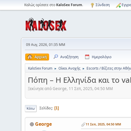
Καλώς ορίσατε στο
KaloSex Forum
.
Σύνδεση
Εγγρα
09 Αυγ, 2026, 01:35 ΜΜ
Αρχική
Αναζήτηση
Ημερολόγιο
KaloSex Forum
Οίκοι Ανοχής
Escorts / Βίζιτες στην Αθή
►
►
Πόπη – Η Ελληνίδα και το v
Ξεκίνησε από George, 11 Σεπ, 2025, 04:50 ΜΜ
Σελίδες
1
Κάτω
George
11 Σεπ, 2025, 04:50 ΜΜ