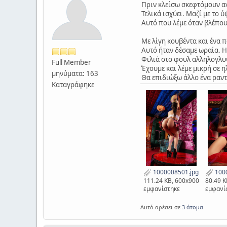
Πριν κλείσω σκεφτόμουν αν
Τελικά ισχύει. Μαζί με το 
Αυτό που λέμε όταν βλέπου
Με λίγη κουβέντα και ένα 
Αυτό ήταν δέσαμε ωραία. 
Φιλιά στο φουλ αλληλογλυψ
Full Member
Έχουμε και λέμε μικρή σε 
μηνύματα: 163
Θα επιδιώξω άλλο ένα ραντε
Καταγράφηκε
1000008501.jpg
1000
111.24 KB, 600x900
80.49 K
εμφανίστηκε
εμφανί
Αυτό αρέσει σε
3 άτομα
.