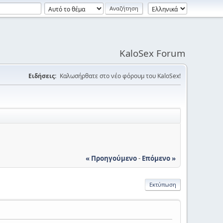
KaloSex Forum
Ειδήσεις:
Καλωσήρθατε στο νέο φόρουμ του KaloSex!
« Προηγούμενο
-
Επόμενο »
Εκτύπωση