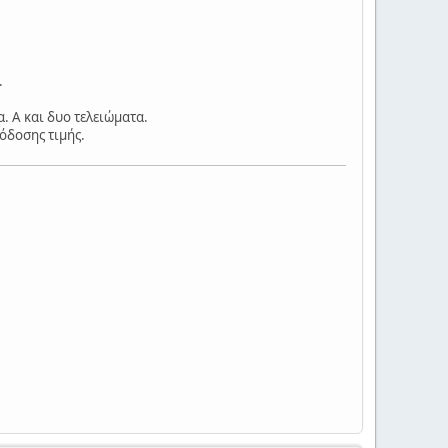
.
. Α και δυο τελειώματα.
όδοσης τιμής.