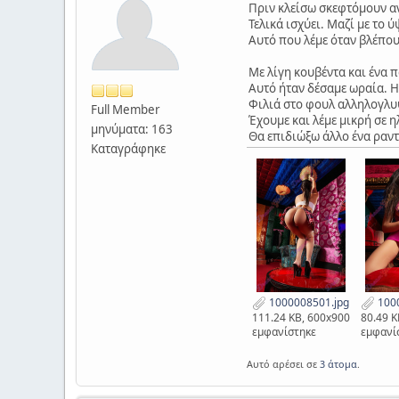
Πριν κλείσω σκεφτόμουν αν
Τελικά ισχύει. Μαζί με το 
Αυτό που λέμε όταν βλέπου
Με λίγη κουβέντα και ένα 
Αυτό ήταν δέσαμε ωραία. 
Φιλιά στο φουλ αλληλογλυψ
Full Member
Έχουμε και λέμε μικρή σε 
μηνύματα: 163
Θα επιδιώξω άλλο ένα ραντε
Καταγράφηκε
1000008501.jpg
1000
111.24 KB, 600x900
80.49 K
εμφανίστηκε
εμφανί
Αυτό αρέσει σε
3 άτομα
.