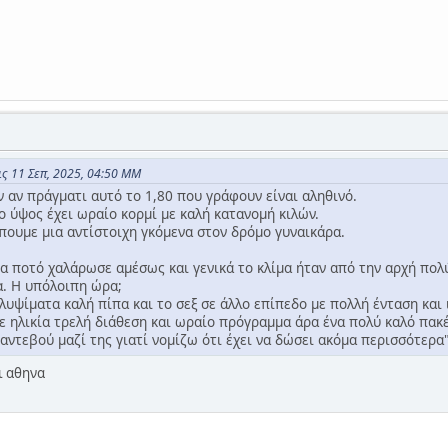
ς 11 Σεπ, 2025, 04:50 ΜΜ
 αν πράγματι αυτό το 1,80 που γράφουν είναι αληθινό.
το ύψος έχει ωραίο κορμί με καλή κατανομή κιλών.
πουμε μια αντίστοιχη γκόμενα στον δρόμο γυναικάρα.
να ποτό χαλάρωσε αμέσως και γενικά το κλίμα ήταν από την αρχή πολ
α. Η υπόλοιπη ώρα;
λυψίματα καλή πίπα και το σεξ σε άλλο επίπεδο με πολλή ένταση και 
σε ηλικία τρελή διάθεση και ωραίο πρόγραμμα άρα ένα πολύ καλό πακ
αντεβού μαζί της γιατί νομίζω ότι έχει να δώσει ακόμα περισσότερα"
ι αθηνα