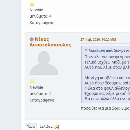
Newbie
μηνύματα: 4
Καταγράφηκε
Νίκος
27 Φεβ, 2026, 10:20 ΜΜ
Αποστολόπουλος
Παράθεση από: George στι
Πριν κλείσω σκεφτόμουν
Τελικά ισχύει. Μαζί με 
Αυτό που λέμε όταν βλέ
Με λίγη κουβέντα και έ
Αυτό ήταν δέσαμε ωραί
Newbie
Φιλιά στο φουλ αλληλογ
Έχουμε και λέμε μικρή 
μηνύματα: 4
Θα επιδιώξω άλλο ένα ρ
Καταγράφηκε
πόσα θες για μια ώρα; Είμα
Σελίδες
1
Πάνω