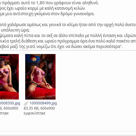
 πράγματι αυτό το 1,80 που γράφουν είναι αληθινό.
ύψος έχει ωραίο κορμί με καλή κατανομή κιλών.
με μια αντίστοιχη γκόμενα στον δρόμο γυναικάρα.
ποτό χαλάρωσε αμέσως και γενικά το κλίμα ήταν από την αρχή πολύ άνετο
Η υπόλοιπη ώρα;
ίματα καλή πίπα και το σεξ σε άλλο επίπεδο με πολλή ένταση και ιδρώτα
ηλικία τρελή διάθεση και ωραίο πρόγραμμα άρα ένα πολύ καλό πακέτο απ
βού μαζί της γιατί νομίζω ότι έχει να δώσει ακόμα περισσότερα".
008500.jpg
1000008499.jpg
B, 600x900
83.35 KB, 600x900
στηκε
εμφανίστηκε