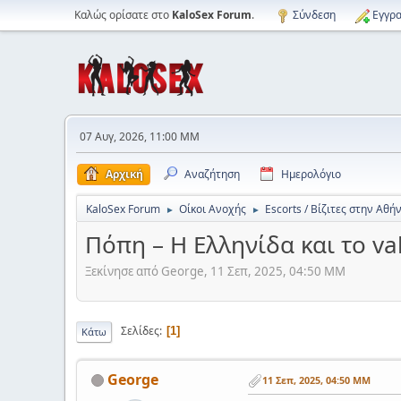
Καλώς ορίσατε στο
KaloSex Forum
.
Σύνδεση
Εγγρα
07 Αυγ, 2026, 11:00 ΜΜ
Αρχική
Αναζήτηση
Ημερολόγιο
KaloSex Forum
Οίκοι Ανοχής
Escorts / Βίζιτες στην Αθή
►
►
Πόπη – Η Ελληνίδα και το v
Ξεκίνησε από George, 11 Σεπ, 2025, 04:50 ΜΜ
Σελίδες
1
Κάτω
George
11 Σεπ, 2025, 04:50 ΜΜ