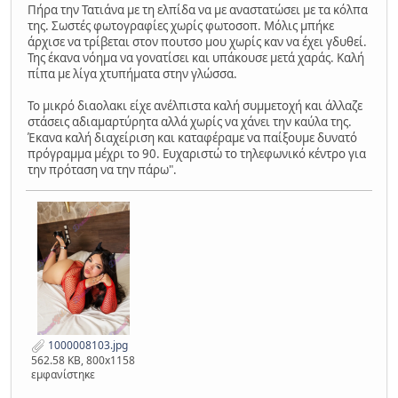
Πήρα την Τατιάνα με τη ελπίδα να με αναστατώσει με τα κόλπα
της. Σωστές φωτογραφίες χωρίς φωτοσοπ. Μόλις μπήκε
άρχισε να τρίβεται στον πουτσο μου χωρίς καν να έχει γδυθεί.
Της έκανα νόημα να γονατίσει και υπάκουσε μετά χαράς. Καλή
πίπα με λίγα χτυπήματα στην γλώσσα.
Το μικρό διαολακι είχε ανέλπιστα καλή συμμετοχή και άλλαζε
στάσεις αδιαμαρτύρητα αλλά χωρίς να χάνει την καύλα της.
Έκανα καλή διαχείριση και καταφέραμε να παίξουμε δυνατό
πρόγραμμα μέχρι το 90. Ευχαριστώ το τηλεφωνικό κέντρο για
την πρόταση να την πάρω".
1000008103.jpg
562.58 KB, 800x1158
εμφανίστηκε