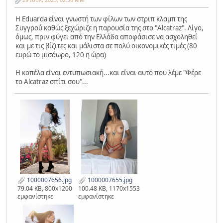
Η Eduarda είναι γνωστή των φίλων των στριπ κλαμπ της
Συγγρού καθώς ξεχώριζε η παρουσία της στο "Alcatraz". Λίγο,
όμως, πριν φύγει από την Ελλάδα αποφάσισε να ασχοληθεί
και με τις βίζιτες και μάλιστα σε πολύ οικονομικές τιμές (80
ευρώ το μισάωρο, 120 η ώρα)
Η κοπέλα είναι εντυπωσιακή...και είναι αυτό που λέμε "Φέρε
το Alcatraz σπίτι σου"...
1000007656.jpg
1000007655.jpg
79.04 KB, 800x1200
100.48 KB, 1170x1553
εμφανίστηκε
εμφανίστηκε