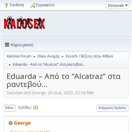
Σύνδεση
Εγγραφείτε
Κύριο μενού
KaloSex Forum
Οίκοι Ανοχής
Escorts / Βίζιτες στην Αθήνα
►
►
Eduarda – Από το “Alcatraz” στα ραντεβού…
►
Eduarda – Από το “Alcatraz” στα
ραντεβού…
Ξεκίνησε από George, 29 Ιουλ, 2025, 02:56 ΜΜ
Σελίδες
1
Κάτω
Ενέργειες Χρήστη
George
29 Ιουλ, 2025, 02:56 ΜΜ