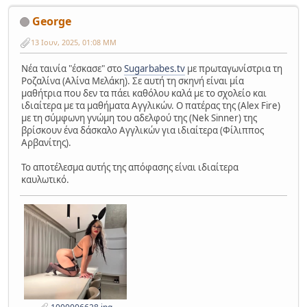
George
13 Ιουν, 2025, 01:08 ΜΜ
Νέα ταινία "έσκασε" στο
Sugarbabes.tv
με πρωταγωνίστρια τη
Ροζαλίνα (Αλίνα Μελάκη). Σε αυτή τη σκηνή είναι μία
μαθήτρια που δεν τα πάει καθόλου καλά με το σχολείο και
ιδιαίτερα με τα μαθήματα Αγγλικών. Ο πατέρας της (Alex Fire)
με τη σύμφωνη γνώμη του αδελφού της (Nek Sinner) της
βρίσκουν ένα δάσκαλο Αγγλικών για ιδιαίτερα (Φίλιππος
Αρβανίτης).
Το αποτέλεσμα αυτής της απόφασης είναι ιδιαίτερα
καυλωτικό.