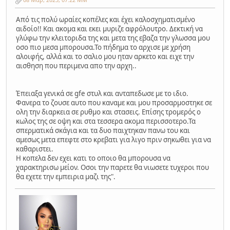
Από τις πολύ ωραίες κοπέλες και έχει καλοσχηματισμένο
αιδοίο!! Και ακομα και εκει μυριζε αφρόλουτρο. Δεκτική να
γλύφω την κλειτοριδα της και μετα της εβαζα την γλωσσα μου
οσο πιο μεσα μπορουσα.Το πήδημα το αρχισε με χρήση
αλοιφής, αλλά και το σαλιο μου ηταν αρκετο και ειχε την
αισθηση που περιμενα απο την αρχη..
Έπειαξα γενικά σε gfe στυλ και ανταπεδωσε με το ιδιο.
Φανερα το ζουσε αυτο που καναμε και μου προσαρμοστηκε σε
ολη την διαρκεια σε ρυθμο και στασεις. Επίσης τρομερός ο
κωλος της σε οψη και στα τεσσερα ακομα περισσοτερο.Τα
σπερματικά σκάγια και τα δυο παιχτηκαν πανω του και
αμεσως μετα επεφτε στο κρεβατι για λιγο πριν σηκωθει για να
καθαριστει.
Η κοπελα δεν εχει κατι το οποιο θα μπορουσα να
χαρακτηρισω μείον. Οσοι την παρετε θα νιωσετε τυχεροι που
θα εχετε την εμπειρια μαζι της".