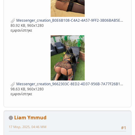
Messenger_creation_B0E6B108-C4A2-4A57-9FF2-3B06BAB5EA8C.jpeg
80.92 KB, 960x1280
εμφανίστηκε
Messenger_creation_9662303C-8ED2-4D37-956B-7A77F26B1F92.jpeg
98.63 KB, 960x1280
εμφανίστηκε
Liam Ymmud
17 Μαρ, 2025, 04:46 ΜΜ
#1