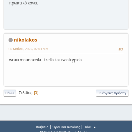
πρωκτικό κανει;
nikolakos
06 Μαΐου, 2025, 02:03 ΜΜ
#2
wraia mounoxeila ..trella kai kwlotrypida
Σελίδες
1
Πάνω
Ενέργειες Χρήστη
|
|
Βοήθεια
Όροι και Κανόνες
Πάνω ▲