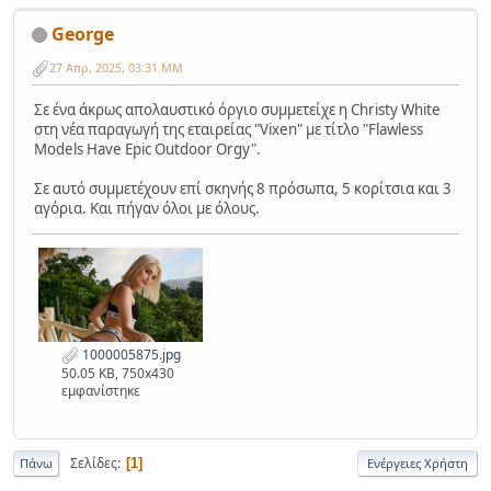
George
27 Απρ, 2025, 03:31 ΜΜ
Σε ένα άκρως απολαυστικό όργιο συμμετείχε η Christy White
στη νέα παραγωγή της εταιρείας "Vixen" με τίτλο "Flawless
Models Have Epic Outdoor Orgy".
Σε αυτό συμμετέχουν επί σκηνής 8 πρόσωπα, 5 κορίτσια και 3
αγόρια. Και πήγαν όλοι με όλους.
1000005875.jpg
50.05 KB, 750x430
εμφανίστηκε
Σελίδες
1
Πάνω
Ενέργειες Χρήστη