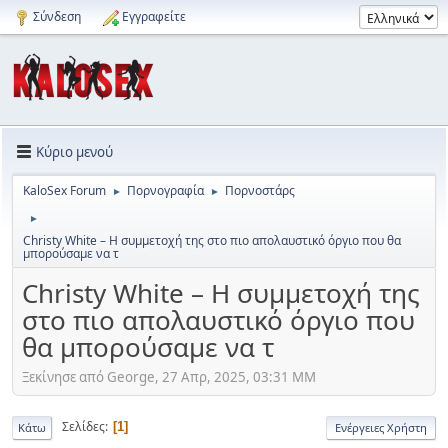
Σύνδεση
Εγγραφείτε
Κύριο μενού
KaloSex Forum
Πορνογραφία
Πορνοστάρς
►
►
►
Christy White – Η συμμετοχή της στο πιο απολαυστικό όργιο που θα
μπορούσαμε να τ
Christy White – Η συμμετοχή της
στο πιο απολαυστικό όργιο που
θα μπορούσαμε να τ
Ξεκίνησε από George, 27 Απρ, 2025, 03:31 ΜΜ
Σελίδες
1
Κάτω
Ενέργειες Χρήστη