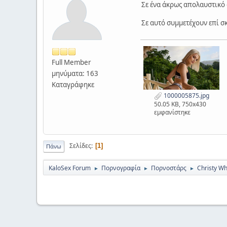
Σε ένα άκρως απολαυστικό ό
Σε αυτό συμμετέχουν επί σκ
Full Member
μηνύματα: 163
Καταγράφηκε
1000005875.jpg
50.05 KB, 750x430
εμφανίστηκε
Σελίδες
1
Πάνω
KaloSex Forum
Πορνογραφία
Πορνοστάρς
Christy W
►
►
►