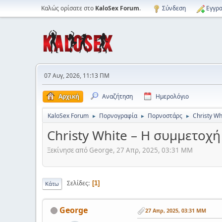
Καλώς ορίσατε στο
KaloSex Forum
.
Σύνδεση
Εγγρα
07 Αυγ, 2026, 11:13 ΠΜ
Αρχική
Αναζήτηση
Ημερολόγιο
KaloSex Forum
Πορνογραφία
Πορνοστάρς
Christy W
►
►
►
Christy White – Η συμμετοχ
Ξεκίνησε από George, 27 Απρ, 2025, 03:31 ΜΜ
Σελίδες
1
Κάτω
George
27 Απρ, 2025, 03:31 ΜΜ