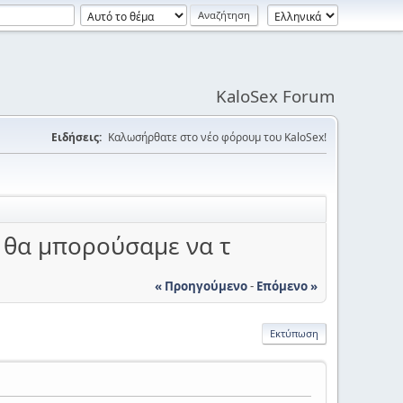
KaloSex Forum
Ειδήσεις:
Καλωσήρθατε στο νέο φόρουμ του KaloSex!
υ θα μπορούσαμε να τ
« Προηγούμενο
-
Επόμενο »
Εκτύπωση