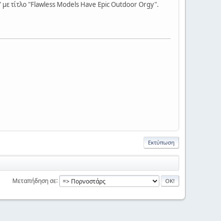
 με τίτλο "Flawless Models Have Epic Outdoor Orgy".
Εκτύπωση
Μεταπήδηση σε