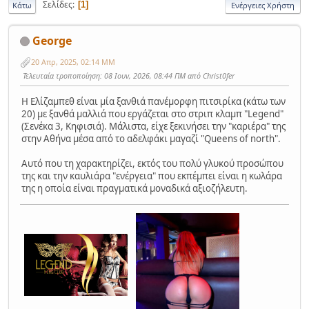
Σελίδες
1
Κάτω
Ενέργειες Χρήστη
George
20 Απρ, 2025, 02:14 ΜΜ
Τελευταία τροποποίηση
: 08 Ιουν, 2026, 08:44 ΠΜ από Christ0fer
Η Ελίζαμπεθ είναι μία ξανθιά πανέμορφη πιτσιρίκα (κάτω των
20) με ξανθά μαλλιά που εργάζεται στο στριπ κλαμπ "Legend"
(Σενέκα 3, Κηφισιά). Μάλιστα, είχε ξεκινήσει την "καριέρα" της
στην Αθήνα μέσα από το αδελφάκι μαγαζί "Queens of north".
Αυτό που τη χαρακτηρίζει, εκτός του πολύ γλυκού προσώπου
της και την καυλιάρα "ενέργεια" που εκπέμπει είναι η κωλάρα
της η οποία είναι πραγματικά μοναδικά αξιοζήλευτη.