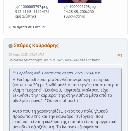
1000005797.png
1000005798.jpg
912.14 KB, 1125x675
14.28 KB, 250x250
εμφανίστηκε
εμφανίστηκε
Αυτό αρέσει σε
1 άτομα
.
Σπύρος Κούρσάρης
30 Απρ, 2025, 09:31 ΜΜ
#1
Τελευταία τροποποίηση
: 08 Ιουν, 2026, 08:46 ΠΜ από Christ0fer
Παράθεση από: George στις 20 Απρ, 2025, 02:14 ΜΜ
Η Ελίζαμπεθ είναι μία ξανθιά πανέμορφη πιτσιρίκα
(κάτω των 20) με ξανθά μαλλιά που εργάζεται στο στριπ
κλαμπ "Legend" (Σενέκα 3, Κηφισιά). Μάλιστα, είχε
ξεκινήσει την "καριέρα" της στην Αθήνα μέσα από το
αδελφάκι μαγαζί "Queens of north".
Αυτό που τη χαρακτηρίζει, εκτός του πολύ γλυκού
προσώπου της και την καυλιάρα "ενέργεια" που
εκπέμπει είναι η κωλάρα της η οποία είναι πραγματικά
μοναδικά αξιοζήλευτη. Το kalosex εξασφάλισε