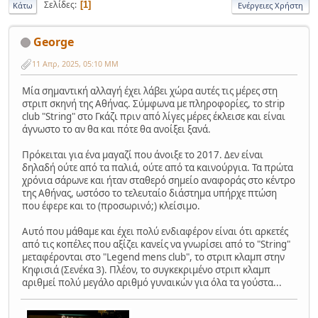
Σελίδες
1
Κάτω
Ενέργειες Χρήστη
George
11 Απρ, 2025, 05:10 ΜΜ
Μία σημαντική αλλαγή έχει λάβει χώρα αυτές τις μέρες στη
στριπ σκηνή της Αθήνας. Σύμφωνα με πληροφορίες, το strip
club "String" στο Γκάζι πριν από λίγες μέρες έκλεισε και είναι
άγνωστο το αν θα και πότε θα ανοίξει ξανά.
Πρόκειται για ένα μαγαζί που άνοιξε το 2017. Δεν είναι
δηλαδή ούτε από τα παλιά, ούτε από τα καινούργια. Τα πρώτα
χρόνια σάρωνε και ήταν σταθερό σημείο αναφοράς στο κέντρο
της Αθήνας, ωστόσο το τελευταίο διάστημα υπήρχε πτώση
που έφερε και το (προσωρινό;) κλείσιμο.
Αυτό που μάθαμε και έχει πολύ ενδιαφέρον είναι ότι αρκετές
από τις κοπέλες που αξίζει κανείς να γνωρίσει από το "String"
μεταφέρονται στο "Legend mens club", το στριπ κλαμπ στην
Κηφισιά (Σενέκα 3). Πλέον, το συγκεκριμένο στριπ κλαμπ
αριθμεί πολύ μεγάλο αριθμό γυναικών για όλα τα γούστα...