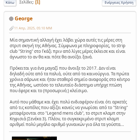
Σελίδες
1
Κάτω
Ενέργειες Χρήστη
George
11 Απρ, 2025, 05:10 ΜΜ
Μία σημαντική αλλαγή έχει λάβει χώρα αυτές τις μέρες στη
στριπ σκηνή της Αθήνας. Σύμφωνα με πληροφορίες, το strip
club "String" στο Γκάζι πριν από λίγες μέρες έκλεισε και είναι
άγνωστο το αν θα και πότε θα ανοίξει ξανά.
Πρόκειται για ένα μαγαζί που άνοιξε το 2017. Δεν είναι
δηλαδή ούτε από τα παλιά, ούτε από τα καινούργια. Τα πρώτα
χρόνια σάρωνε και ήταν σταθερό σημείο αναφοράς στο κέντρο
της Αθήνας, ωστόσο το τελευταίο διάστημα υπήρχε πτώση
που έφερε και το (προσωρινό;) κλείσιμο.
Αυτό που μάθαμε και έχει πολύ ενδιαφέρον είναι ότι αρκετές
από τις κοπέλες που αξίζει κανείς να γνωρίσει από το "String"
μεταφέρονται στο "Legend mens club", το στριπ κλαμπ στην
Κηφισιά (Σενέκα 3). Πλέον, το συγκεκριμένο στριπ κλαμπ
αριθμεί πολύ μεγάλο αριθμό γυναικών για όλα τα γούστα...