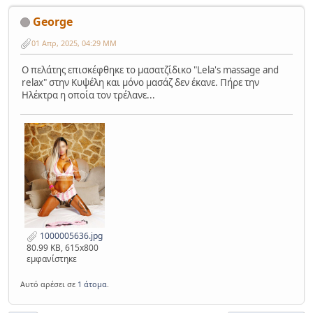
George
01 Απρ, 2025, 04:29 ΜΜ
Ο πελάτης επισκέφθηκε το μασατζίδικο "Lela's massage and
relax" στην Κυψέλη και μόνο μασάζ δεν έκανε. Πήρε την
Ηλέκτρα η οποία τον τρέλανε...
1000005636.jpg
80.99 KB, 615x800
εμφανίστηκε
Αυτό αρέσει σε
1 άτομα
.