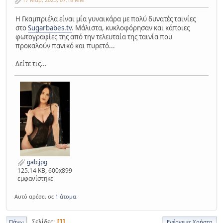
Η Γκαμπριέλα είναι μία γυναικάρα με πολύ δυνατές ταινίες
στο
Sugarbabes.tv
. Μάλιστα, κυκλοφόρησαν και κάποιες
φωτογραφίες της από την τελευταία της ταινία που
προκαλούν πανικό και πυρετό...
Δείτε τις...
gab.jpg
125.14 KB, 600x899
εμφανίστηκε
Αυτό αρέσει σε
1 άτομα
.
Σελίδες
1
Πάνω
Ενέργειες Χρήστη