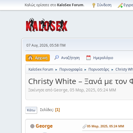
Καλώς ορίσατε στο
KaloSex Forum
.
Σύνδεση
Εγγρα
07 Αυγ, 2026, 05:58 ΠΜ
Αρχική
Αναζήτηση
Ημερολόγιο
KaloSex Forum
Πορνογραφία
Πορνοστάρς
Christy Wh
►
►
►
Christy White – Ξανά με τον
Ξεκίνησε από George, 05 Μαρ, 2025, 05:24 ΜΜ
Σελίδες
1
Κάτω
George
05 Μαρ, 2025, 05:24 ΜΜ