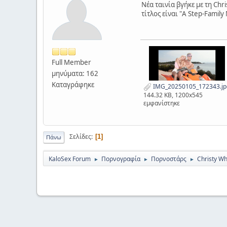
Νέα ταινία βγήκε με τη Chr
τίτλος είναι "A Step-Famil
Full Member
μηνύματα: 162
Καταγράφηκε
IMG_20250105_172343.jp
144.32 KB, 1200x545
εμφανίστηκε
Σελίδες
1
Πάνω
KaloSex Forum
Πορνογραφία
Πορνοστάρς
Christy Wh
►
►
►