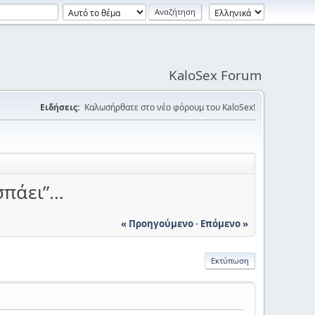
KaloSex Forum
Ειδήσεις:
Καλωσήρθατε στο νέο φόρουμ του KaloSex!
“σπάει”…
« Προηγούμενο
-
Επόμενο »
Εκτύπωση