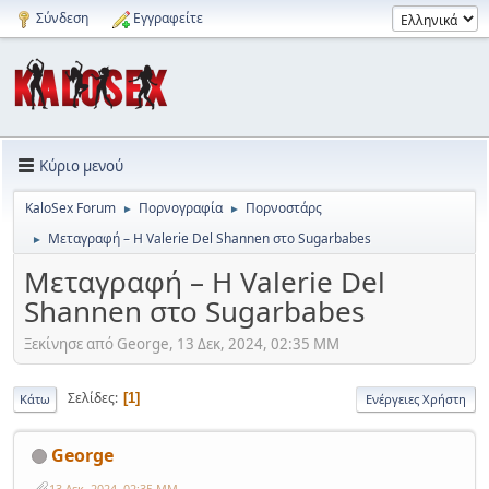
Σύνδεση
Εγγραφείτε
Κύριο μενού
KaloSex Forum
Πορνογραφία
Πορνοστάρς
►
►
Μεταγραφή – Η Valerie Del Shannen στο Sugarbabes
►
Μεταγραφή – Η Valerie Del
Shannen στο Sugarbabes
Ξεκίνησε από George, 13 Δεκ, 2024, 02:35 ΜΜ
Σελίδες
1
Κάτω
Ενέργειες Χρήστη
George
13 Δεκ, 2024, 02:35 ΜΜ