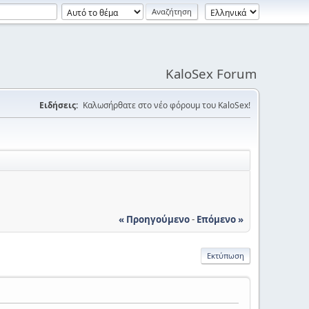
KaloSex Forum
Ειδήσεις:
Καλωσήρθατε στο νέο φόρουμ του KaloSex!
« Προηγούμενο
-
Επόμενο »
Εκτύπωση