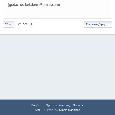
(
giotacrosskefalonia@gmail.com
)
Σελίδες
1
Πάνω
Ενέργειες Χρήστη
|
|
Βοήθεια
Όροι και Κανόνες
Πάνω ▲
,
SMF 2.1.4 © 2023
Simple Machines