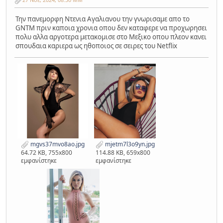
Την πανεμορφη Ντενια Αγαλιανου την γνωρισαμε απο το
GNTM πριν καποια χρονια οπου δεν καταφερε να προχωρησει
πολυ αλλα αργοτερα μετακομισε στο Μεξικο οπου πλεον κανει
σπουδαια καριερα ως ηθοποιος σε σειρες του Netflix
mgvs37mvo8ao.jpg
mjetm7l3o9yn.jpg
64.72 KB, 755x800
114.88 KB, 659x800
εμφανίστηκε
εμφανίστηκε