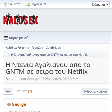
Σύνδεση
Εγγραφείτε
Κύριο μενού
KaloSex Forum
Γενικά
Celebrities
►
►
Η Ντενια Αγαλιανου απο το GNTM σε σειρα του Netflix
►
Η Ντενια Αγαλιανου απο το
GNTM σε σειρα του Netflix
Ξεκίνησε από George, 27 Νοε, 2024, 08:30 ΜΜ
Σελίδες
1
Κάτω
Ενέργειες Χρήστη
George
27 Νοε, 2024, 08:30 ΜΜ