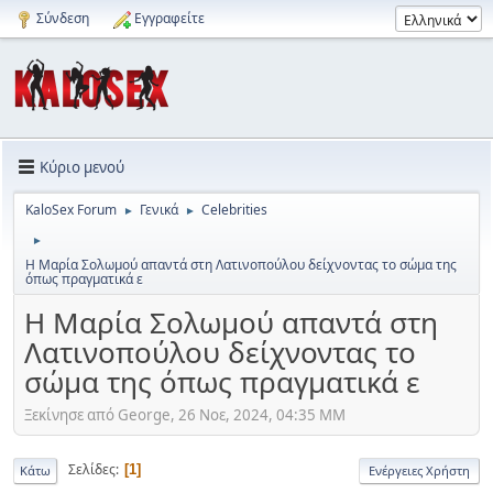
Σύνδεση
Εγγραφείτε
Κύριο μενού
KaloSex Forum
Γενικά
Celebrities
►
►
►
Η Μαρία Σολωμού απαντά στη Λατινοπούλου δείχνοντας το σώμα της
όπως πραγματικά ε
Η Μαρία Σολωμού απαντά στη
Λατινοπούλου δείχνοντας το
σώμα της όπως πραγματικά ε
Ξεκίνησε από George, 26 Νοε, 2024, 04:35 ΜΜ
Σελίδες
1
Κάτω
Ενέργειες Χρήστη