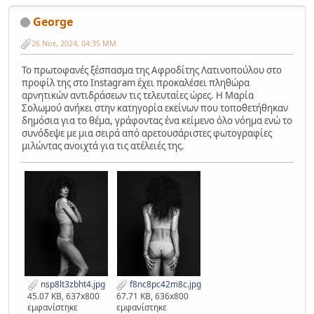
George
26 Νοε, 2024, 04:35 ΜΜ
Το πρωτοφανές ξέσπασμα της Αφροδίτης Λατινοπούλου στο
προφίλ της στο Instagram έχει προκαλέσει πληθώρα
αρνητικών αντιδράσεων τις τελευταίες ώρες. Η Μαρία
Σολωμού ανήκει στην κατηγορία εκείνων που τοποθετήθηκαν
δημόσια για το θέμα, γράφοντας ένα κείμενο όλο νόημα ενώ το
συνόδεψε με μια σειρά από αρετουσάριστες φωτογραφίες
μιλώντας ανοιχτά για τις ατέλειές της.
nsp8lt3zbht4.jpg
f8nc8pc42m8c.jpg
45.07 KB, 637x800
67.71 KB, 636x800
εμφανίστηκε
εμφανίστηκε