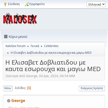
Σύνδεση
Εγγραφείτε
Κύριο μενού
KaloSex Forum
Γενικά
Celebrities
►
►
H Eλισαβετ Δοβλιατιδου με καυτα εσωρουχα και μαγιω MED
►
H Eλισαβετ Δοβλιατιδου με
καυτα εσωρουχα και μαγιω MED
Ξεκίνησε από George, 04 Δεκ, 2024, 04:54 ΜΜ
Σελίδες
1
Κάτω
Ενέργειες Χρήστη
George
04 Δεκ, 2024, 04:54 ΜΜ