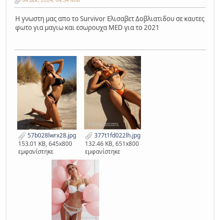
Η γνωστη μας απο το Survivor Eλισαβετ Δοβλιατιδου σε καυτες
φωτο για μαγιω και εσωρουχα MED για το 2021
57b028lwrx28.jpg
377t1fd022lh.jpg
153.01 KB, 645x800
132.46 KB, 651x800
εμφανίστηκε
εμφανίστηκε