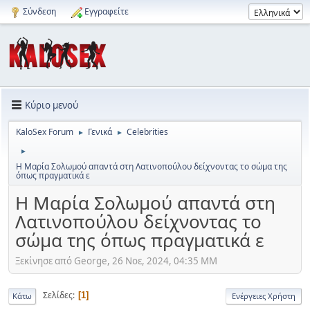
Σύνδεση
Εγγραφείτε
Κύριο μενού
KaloSex Forum
Γενικά
Celebrities
►
►
►
Η Μαρία Σολωμού απαντά στη Λατινοπούλου δείχνοντας το σώμα της
όπως πραγματικά ε
Η Μαρία Σολωμού απαντά στη
Λατινοπούλου δείχνοντας το
σώμα της όπως πραγματικά ε
Ξεκίνησε από George, 26 Νοε, 2024, 04:35 ΜΜ
Σελίδες
1
Κάτω
Ενέργειες Χρήστη