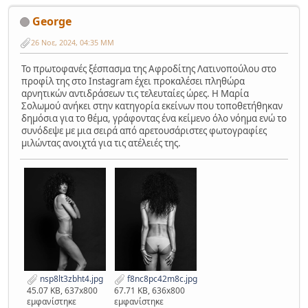
George
26 Νοε, 2024, 04:35 ΜΜ
Το πρωτοφανές ξέσπασμα της Αφροδίτης Λατινοπούλου στο
προφίλ της στο Instagram έχει προκαλέσει πληθώρα
αρνητικών αντιδράσεων τις τελευταίες ώρες. Η Μαρία
Σολωμού ανήκει στην κατηγορία εκείνων που τοποθετήθηκαν
δημόσια για το θέμα, γράφοντας ένα κείμενο όλο νόημα ενώ το
συνόδεψε με μια σειρά από αρετουσάριστες φωτογραφίες
μιλώντας ανοιχτά για τις ατέλειές της.
nsp8lt3zbht4.jpg
f8nc8pc42m8c.jpg
45.07 KB, 637x800
67.71 KB, 636x800
εμφανίστηκε
εμφανίστηκε