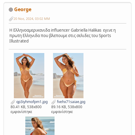
George
20 Νοε, 2024, 03:02 ΜΜ
H Ελληνοαμερικανιδα influencer Gabriella Halikas εγινε η
πρωτη Ελληνιδα που βλεπουμε στις σελιδες του Sports
Illustrated
qp3iyhmofpm1.jpg
fvehx71saiae.jpg
80.41 KB, 538x800
89.16 KB, 538x800
εμφανίστηκε
εμφανίστηκε