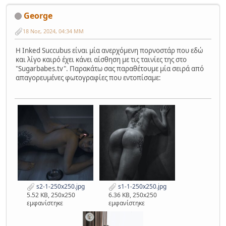
George
18 Νοε, 2024, 04:34 ΜΜ
Η Inked Succubus είναι μία ανερχόμενη πορνοστάρ που εδώ
και λίγο καιρό έχει κάνει αίσθηση με τις ταινίες της στο
"Sugarbabes.tv". Παρακάτω σας παραθέτουμε μία σειρά από
απαγορευμένες φωτογραφίες που εντοπίσαμε:
s2-1-250x250.jpg
s1-1-250x250.jpg
5.52 KB, 250x250
6.36 KB, 250x250
εμφανίστηκε
εμφανίστηκε