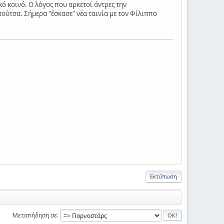
κό κοινό. Ο λόγος που αρκετοί άντρες την
πούτσα. Σήμερα "έσκασε" νέα ταινία με τον Φίλιππο
Εκτύπωση
Μεταπήδηση σε