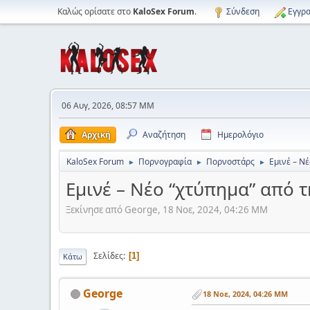
Καλώς ορίσατε στο
KaloSex Forum
.
Σύνδεση
Εγγρα
06 Αυγ, 2026, 08:57 ΜΜ
Αρχική
Αναζήτηση
Ημερολόγιο
KaloSex Forum
Πορνογραφία
Πορνοστάρς
Εμινέ – Νέ
►
►
►
Εμινέ – Νέο “χτύπημα” από τ
Ξεκίνησε από George, 18 Νοε, 2024, 04:26 ΜΜ
Σελίδες
1
Κάτω
George
18 Νοε, 2024, 04:26 ΜΜ