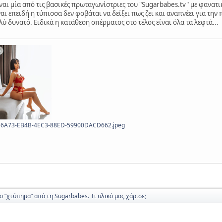
ίναι μία από τις βασικές πρωταγωνίστριες του "Sugarbabes.tv" με φανατι
ι επειδή η τύπισσα δεν φοβάται να δείξει πως ζει και αναπνέει για την 
ύ δυνατό. Ειδικά η κατάθεση σπέρματος στο τέλος είναι όλα τα λεφτά...
C6A73-EB4B-4EC3-88ED-59900DACD662.jpeg
ο “χτύπημα” από τη Sugarbabes. Τι υλικό μας χάρισε;