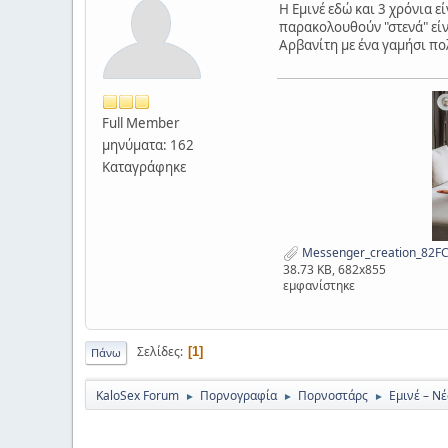
Η Εμινέ εδώ και 3 χρόνια ε
παρακολουθούν "στενά" είνα
Αρβανίτη με ένα γαμήσι πολ
Full Member
μηνύματα: 162
Καταγράφηκε
Messenger_creation_82F
38.73 KB, 682x855
εμφανίστηκε
Σελίδες
1
Πάνω
KaloSex Forum
Πορνογραφία
Πορνοστάρς
Εμινέ – Νέ
►
►
►