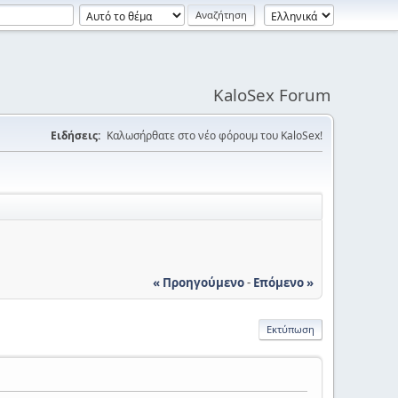
KaloSex Forum
Ειδήσεις:
Καλωσήρθατε στο νέο φόρουμ του KaloSex!
« Προηγούμενο
-
Επόμενο »
Εκτύπωση