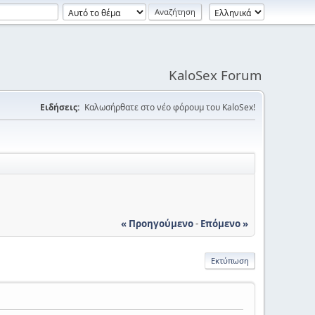
KaloSex Forum
Ειδήσεις:
Καλωσήρθατε στο νέο φόρουμ του KaloSex!
« Προηγούμενο
-
Επόμενο »
Εκτύπωση