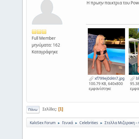
H πρωην παικτρια του Powe
Full Member
μηνύματα: 162
Καταγράφηκε
xf799ej0d4n7.jpg
bl
100.79 KB, 640x800
95.3
εμφανίστηκε
εμφα
Σελίδες
1
Πάνω
KaloSex Forum
Γενικά
Celebrities
Στελλα Μιζερακη – 
►
►
►