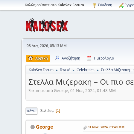
Καλώς ορίσατε στο
KaloSex Forum
.
Σύνδεση
Εγγρα
08 Αυγ, 2026, 05:13 ΜΜ
Αρχική
Αναζήτηση
Ημερολόγιο
KaloSex Forum
Γενικά
Celebrities
Στελλα Μιζερακη – 
►
►
►
Στελλα Μιζερακη – Οι πιο σ
Ξεκίνησε από George, 01 Νοε, 2024, 01:48 ΜΜ
Σελίδες
1
Κάτω
George
01 Νοε, 2024, 01:48 ΜΜ