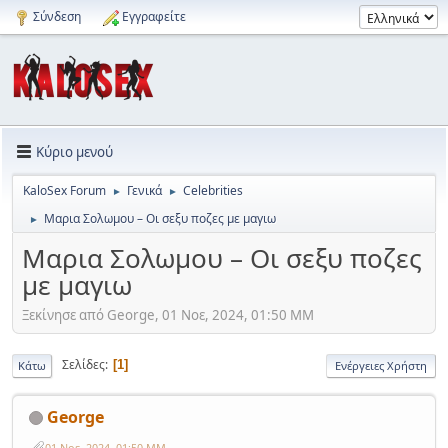
Σύνδεση
Εγγραφείτε
Κύριο μενού
KaloSex Forum
Γενικά
Celebrities
►
►
Μαρια Σολωμου – Οι σεξυ ποζες με μαγιω
►
Μαρια Σολωμου – Οι σεξυ ποζες
με μαγιω
Ξεκίνησε από George, 01 Νοε, 2024, 01:50 ΜΜ
Σελίδες
1
Κάτω
Ενέργειες Χρήστη
George
01 Νοε, 2024, 01:50 ΜΜ