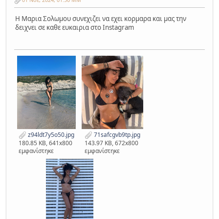
H Μαρια Σολωμου συνεχιζει να εχει κορμαρα και μας την
δειχνει σε καθε ευκαιρια στο Instagram
z94ldt7y5o50.jpg
71safcgvb9tp.jpg
180.85 KB, 641x800
143.97 KB, 672x800
εμφανίστηκε
εμφανίστηκε