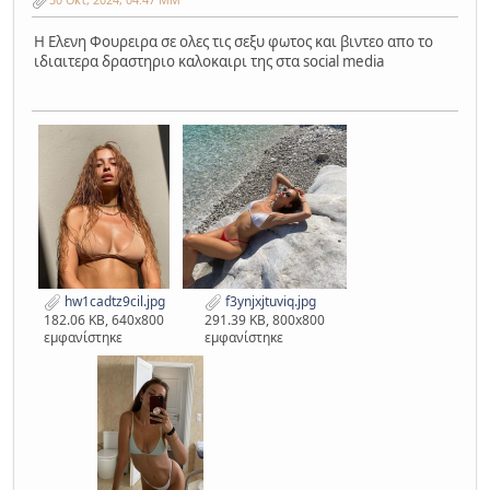
Η Ελενη Φουρειρα σε ολες τις σεξυ φωτος και βιντεο απο το
ιδιαιτερα δραστηριο καλοκαιρι της στα social media
hw1cadtz9cil.jpg
f3ynjxjtuviq.jpg
182.06 KB, 640x800
291.39 KB, 800x800
εμφανίστηκε
εμφανίστηκε