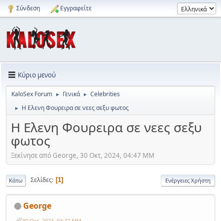
Σύνδεση
Εγγραφείτε
Κύριο μενού
KaloSex Forum
Γενικά
Celebrities
►
►
H Ελενη Φουρειρα σε νεες σεξυ φωτος
►
H Ελενη Φουρειρα σε νεες σεξυ
φωτος
Ξεκίνησε από George, 30 Οκτ, 2024, 04:47 ΜΜ
Σελίδες
1
Κάτω
Ενέργειες Χρήστη
George
30 Οκτ, 2024, 04:47 ΜΜ