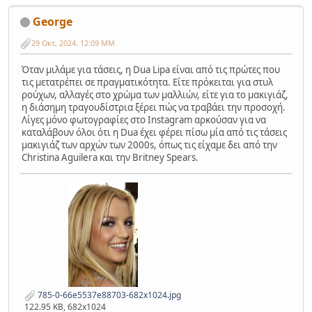
George
29 Οκτ, 2024, 12:09 ΜΜ
Όταν μιλάμε για τάσεις, η Dua Lipa είναι από τις πρώτες που
τις μετατρέπει σε πραγματικότητα. Είτε πρόκειται για στυλ
ρούχων, αλλαγές στο χρώμα των μαλλιών, είτε για το μακιγιάζ,
η διάσημη τραγουδίστρια ξέρει πώς να τραβάει την προσοχή.
Λίγες μόνο φωτογραφίες στο Instagram αρκούσαν για να
καταλάβουν όλοι ότι η Dua έχει φέρει πίσω μία από τις τάσεις
μακιγιάζ των αρχών των 2000s, όπως τις είχαμε δει από την
Christina Aguilera και την Britney Spears.
785-0-66e5537e88703-682x1024.jpg
122.95 KB, 682x1024