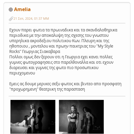
Amelia
21 Σεπ, 2024, 01:37 ΜΜ
Eχουν παρει φωτια τα πρωιναδικα και τα σκανδαλοθηρικα
περιοδικα με την αποκαλυψη της σχεσης του γνωστου
υπερηλικα ακροδεξιου πολιτικου Κων. Πλευρη και της
ηθοποιου , μοντελου και πρωην παικτριας του "My Style
Rocks" Γεωργιας Σιακαβαρα
Πολλοι ομως δεν ξερουν οτι η Γεωργια εχει κανει πολλες
γυμνες φωτογραφησεις στο παρελθοναλλα και οτι εχουν
διαρευσει και γυμνες της φωτο πιο προσωπικου
περιεχομενου
Εμεις ας δουμε μερικες σεξυ φωτος και βιντεο απο προσφατη
"προχωρημενη" θεατρικη της παρασταση