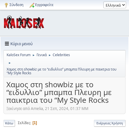
Σύνδεση
Εγγραφείτε
Κύριο μενού
KaloSex Forum
Γενικά
Celebrities
►
►
►
Χαμος στη showbiz με το “ειδυλλιο” μπαμπα Πλευρη με παικτρια του
“My Style Rocks
Χαμος στη showbiz με το
“ειδυλλιο” μπαμπα Πλευρη με
παικτρια του “My Style Rocks
Ξεκίνησε από Amelia, 21 Σεπ, 2024, 01:37 ΜΜ
Σελίδες
1
Κάτω
Ενέργειες Χρήστη