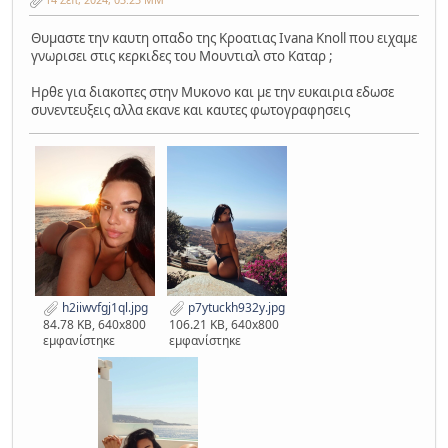
Θυμαστε την καυτη οπαδο της Κροατιας Ivana Knoll που ειχαμε
γνωρισει στις κερκιδες του Μουντιαλ στο Καταρ ;
Ηρθε για διακοπες στην Μυκονο και με την ευκαιρια εδωσε
συνεντευξεις αλλα εκανε και καυτες φωτογραφησεις
h2iiwvfgj1ql.jpg
p7ytuckh932y.jpg
84.78 KB, 640x800
106.21 KB, 640x800
εμφανίστηκε
εμφανίστηκε