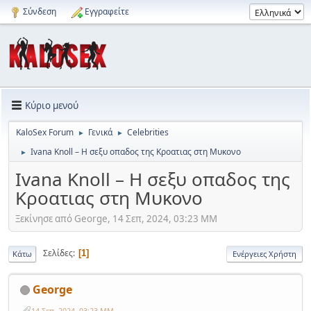
Σύνδεση
Εγγραφείτε
Κύριο μενού
KaloSex Forum
Γενικά
Celebrities
►
►
Ivana Knoll – Η σεξυ οπαδος της Κροατιας στη Μυκονο
►
Ivana Knoll – Η σεξυ οπαδος της
Κροατιας στη Μυκονο
Ξεκίνησε από George, 14 Σεπ, 2024, 03:23 ΜΜ
Σελίδες
1
Κάτω
Ενέργειες Χρήστη
George
14 Σεπ, 2024, 03:23 ΜΜ