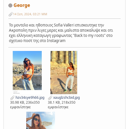
George
14 Σεπ, 2024, 03:21 ΜΜ
Το μοντελο και ηθοποιος Sofia Valleri επισκευτηκε την
Ακροπολη πριν λιγες μερες και μαλιστα αποκαλυψε και οτι
εχει ελληνικη καταγωγη γραφωντας "Back to my roots" στο
σχετικο ποστ της στο Instagram
hzv34sye9h66.jpg
xauglzshcbid.jpg
30.98 KB, 236x350
38.1 KB, 218x350
εμφανίστηκε
εμφανίστηκε