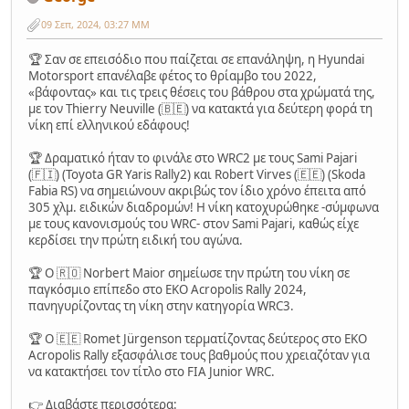
09 Σεπ, 2024, 03:27 ΜΜ
🏆 Σαν σε επεισόδιο που παίζεται σε επανάληψη, η Hyundai
Motorsport επανέλαβε φέτος το θρίαμβο του 2022,
«βάφοντας» και τις τρεις θέσεις του βάθρου στα χρώματά της,
με τον Thierry Neuville (🇧🇪) να κατακτά για δεύτερη φορά τη
νίκη επί ελληνικού εδάφους!
🏆 Δραματικό ήταν το φινάλε στο WRC2 με τους Sami Pajari
(🇫🇮) (Toyota GR Yaris Rally2) και Robert Virves (🇪🇪) (Skoda
Fabia RS) να σημειώνουν ακριβώς τον ίδιο χρόνο έπειτα από
305 χλμ. ειδικών διαδρομών! Η νίκη κατοχυρώθηκε -σύμφωνα
με τους κανονισμούς του WRC- στον Sami Pajari, καθώς είχε
κερδίσει την πρώτη ειδική του αγώνα.
🏆 Ο 🇷🇴 Norbert Maior σημείωσε την πρώτη του νίκη σε
παγκόσμιο επίπεδo στο EKO Acropolis Rally 2024,
πανηγυρίζοντας τη νίκη στην κατηγορία WRC3.
🏆 Ο 🇪🇪 Romet Jürgenson τερματίζοντας δεύτερος στο EKO
Acropolis Rally εξασφάλισε τους βαθμούς που χρειαζόταν για
να κατακτήσει τον τίτλο στο FIA Junior WRC.
👉 Διαβάστε περισσότερα: