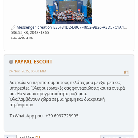
Messenger_creation_E35F84D2-D8C7-4852-9B26-A3D57C1A48BA.jpeg
536.55 KB, 2048x1365
εμφανίστηκε
PAYPAL ESCORT
24 Νοε, 2025, 06:00 ΜΜ
#1
Λατρεύω να περιποιούμαι τους πελάτες μου με εξαιρετικές
υπηρεσίες. Όλες οι ερωτικές σας φαντασιώσεις και τα όνειρά
σας θα γίνουν πραγματικότητα μαζί μου.
Όλα λαμβάνουν χώρα σε μια ήρεμη και διακριτική
ατμόσφαιρα.
Το WhatsApp μου : +30 6997728995