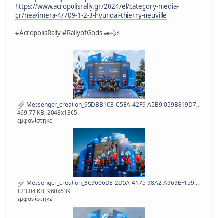
https://www.acropolisrally.gr/2024/el/category-media-
gr/nea/imera-4/709-1-2-3-hyundai-thierry-neuville
#AcropolisRally #RallyofGods 🚗💨⚡️
Messenger_creation_95DBB1C3-C5EA-42F9-A5B9-059B819D71FE.jpeg
469.77 KB, 2048x1365
εμφανίστηκε
Messenger_creation_3C9606DE-2D5A-4175-98A2-A969EF159C2C.jpeg
123.04 KB, 960x639
εμφανίστηκε