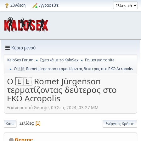
Σύνδεση
Εγγραφείτε
Κύριο μενού
KaloSex Forum
Σχετικά με το KaloSex
Γενικά για το site
►
►
Ο 🇪🇪 Romet Jürgenson τερματίζοντας δεύτερος στο EKO Acropolis
►
Ο 🇪🇪 Romet Jürgenson
τερματίζοντας δεύτερος στο
EKO Acropolis
Ξεκίνησε από George, 09 Σεπ, 2024, 03:27 ΜΜ
Σελίδες
1
Κάτω
Ενέργειες Χρήστη
George