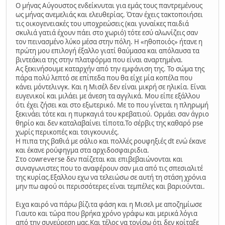
Ο μήνας Αύγουστος ενδείκνυται για εμάς τους παντρεμένους
ως μήνας ανεμελιάς και ελευθερίας. Όταν έχεις τακτοποιήσει
τις οικογενειακές του υποχρεώσεις (και γυναίκες παιδιά
σκυλιά γατιά έχουν πάει στο χωριό) τότε εσύ αλωνίζεις σαν
τον πεινασμένο λύκο μέσα στην πόλη. Η «ηθοποιός» ήτανε η
πρώτη μου επιλογή έξαλλο γιατί θαύμασα και απόλαυσα τα
βιντεάκια της στην πλατφόρμα που είναι αναρτημένα.
Ας ξεκινήσουμε καταρχήν από την εμφάνιση της. Το σώμα της
πάρα πολύ λεπτό σε επίπεδα που θα είχε μία κοπέλα που
κάνει μόντελινγκ. Και η Μισέλ δεν είναι μικρή σε ηλικία. Είναι
ευγενικοί και μιλάει με άνεση τα αγγλικά. Μου είπε εξάλλου
ότι έχει ζήσει και στο εξωτερικό. Με το που γίνεται η πληρωμή
ξεκινάει τότε και η πυρκαγιά του κρεβατιού. Ορμάει σαν άγριο
θηρίο και δεν καταλαβαίνει τίποτα.Το σέρβις της καθαρό pse
χωρίς περικοπές και τσιγκουνιές.
Η πιπα της βαθιά με σάλιο και πολλές ρουφηξιές dt ενώ έκανε
και έκανε ρούφηγμα στα αρχιδοσφαιριδια.
Στο cowreverse δεν παίζεται και επιβεβαιώνονται και
συναγωνιστες που το αναφέρουν σαν μια από τις σπεσιαλιτέ
της κυρίας.Εξαλλου εχω να τελειώσω σε αυτή τη στάση χρόνια
μην πω αφού οι περισσότερες είναι τεμπέλες και βαριούνται.
Ειχα καιρό να πάρω βίζιτα φάση και η Μισελ με αποζημίωσε
Γιαυτο και τώρα που βρήκα χρόνο γράφω και μερικά λόγια
από την συνεύρεση μας.Και τέλος να τονίσω ότι δεν κοίταξε