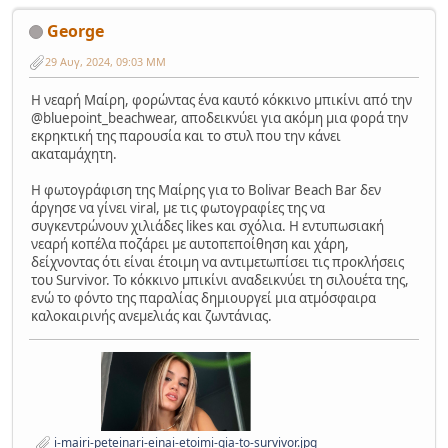
George
29 Αυγ, 2024, 09:03 ΜΜ
Η νεαρή Μαίρη, φορώντας ένα καυτό κόκκινο μπικίνι από την
@bluepoint_beachwear, αποδεικνύει για ακόμη μια φορά την
εκρηκτική της παρουσία και το στυλ που την κάνει
ακαταμάχητη.
Η φωτογράφιση της Μαίρης για το Bolivar Beach Bar δεν
άργησε να γίνει viral, με τις φωτογραφίες της να
συγκεντρώνουν χιλιάδες likes και σχόλια. Η εντυπωσιακή
νεαρή κοπέλα ποζάρει με αυτοπεποίθηση και χάρη,
δείχνοντας ότι είναι έτοιμη να αντιμετωπίσει τις προκλήσεις
του Survivor. Το κόκκινο μπικίνι αναδεικνύει τη σιλουέτα της,
ενώ το φόντο της παραλίας δημιουργεί μια ατμόσφαιρα
καλοκαιρινής ανεμελιάς και ζωντάνιας.
i-mairi-peteinari-einai-etoimi-gia-to-survivor.jpg