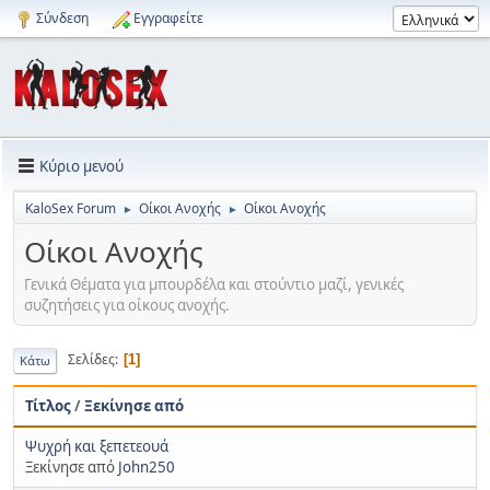
Σύνδεση
Εγγραφείτε
Κύριο μενού
KaloSex Forum
Οίκοι Ανοχής
Οίκοι Ανοχής
►
►
Οίκοι Ανοχής
Γενικά Θέματα για μπουρδέλα και στούντιο μαζί, γενικές
συζητήσεις για οίκους ανοχής.
Σελίδες
1
Κάτω
Τίτλος
/
Ξεκίνησε από
Ψυχρή και ξεπετεουά
Ξεκίνησε από
John250