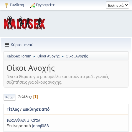
Σύνδεση
Εγγραφείτε
Κύριο μενού
KaloSex Forum
Οίκοι Ανοχής
Οίκοι Ανοχής
►
►
Οίκοι Ανοχής
Γενικά Θέματα για μπουρδέλα και στούντιο μαζί, γενικές
συζητήσεις για οίκους ανοχής.
Σελίδες
1
Κάτω
Τίτλος
/
Ξεκίνησε από
Ιωαννίνων 3 Κάτω
Ξεκίνησε από
Johnjl088