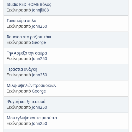
Studio RED HOME Βόλος
Ξεκίνησε από
Johnjl088
Γυναικάρα απλα
Ξεκίνησε από
John250
Reunion στο ροζ σπιτάκι
Ξεκίνησε από
George
Την Αρμεξα την σαύρα
Ξεκίνησε από
John250
Τεράστια ανάγκη
Ξεκίνησε από
John250
Μιλφ υψηλών προσδοκιών
Ξεκίνησε από
George
Ψυχρή και ξεπετεουά
Ξεκίνησε από
John250
Μου εγλυψε και τα μπούτια
Ξεκίνησε από
John250