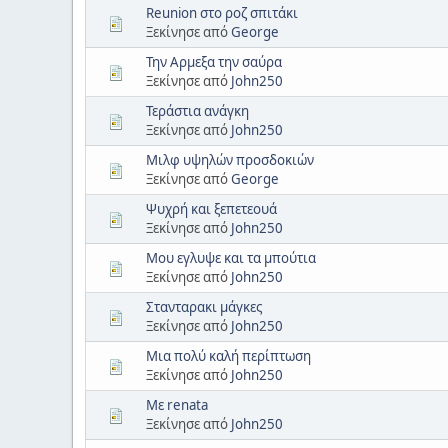
Reunion στο ροζ σπιτάκι
Ξεκίνησε από
George
Την Αρμεξα την σαύρα
Ξεκίνησε από
John250
Τεράστια ανάγκη
Ξεκίνησε από
John250
Μιλφ υψηλών προσδοκιών
Ξεκίνησε από
George
Ψυχρή και ξεπετεουά
Ξεκίνησε από
John250
Μου εγλυψε και τα μπούτια
Ξεκίνησε από
John250
Στανταρακι μάγκες
Ξεκίνησε από
John250
Μια πολύ καλή περίπτωση
Ξεκίνησε από
John250
Mε renata
Ξεκίνησε από
John250