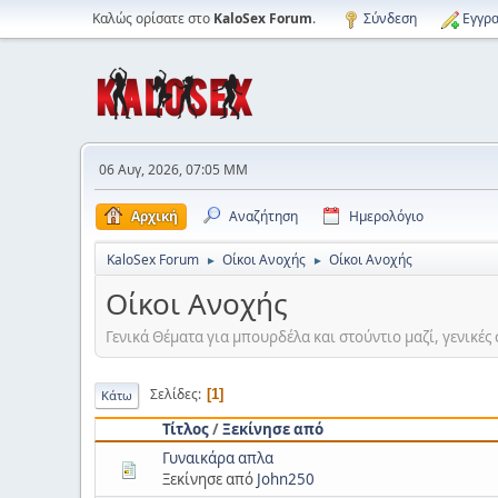
Καλώς ορίσατε στο
KaloSex Forum
.
Σύνδεση
Εγγρα
06 Αυγ, 2026, 07:05 ΜΜ
Αρχική
Αναζήτηση
Ημερολόγιο
KaloSex Forum
Οίκοι Ανοχής
Οίκοι Ανοχής
►
►
Οίκοι Ανοχής
Γενικά Θέματα για μπουρδέλα και στούντιο μαζί, γενικές 
Σελίδες
1
Κάτω
Τίτλος
/
Ξεκίνησε από
Γυναικάρα απλα
Ξεκίνησε από
John250