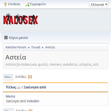
Σύνδεση
Εγγραφείτε
Κύριο μενού
KaloSex Forum
Γενικά
Αστεία
►
►
Αστεία
Αστεία βιντεάκια και φωτός, memes, ανέκδοτα, ιστορίες, κτλ.
Σελίδες
1
Κάτω
Τίτλος
/
Ξεκίνησε από
Mems
Ξεκίνησε από
Volodim
Σελίδες
1