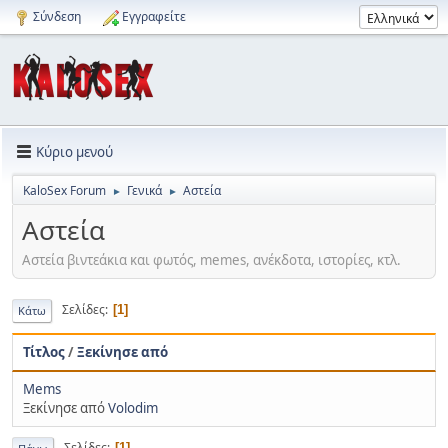
Σύνδεση
Εγγραφείτε
Κύριο μενού
KaloSex Forum
Γενικά
Αστεία
►
►
Αστεία
Αστεία βιντεάκια και φωτός, memes, ανέκδοτα, ιστορίες, κτλ.
Σελίδες
1
Κάτω
Τίτλος
/
Ξεκίνησε από
Mems
Ξεκίνησε από
Volodim
Σελίδες
1