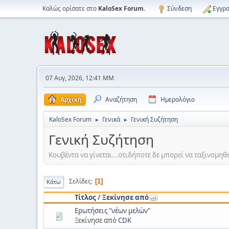
Καλώς ορίσατε στο
KaloSex Forum
.
Σύνδεση
Εγγρα
07 Αυγ, 2026, 12:41 ΜΜ
Αρχική
Αναζήτηση
Ημερολόγιο
KaloSex Forum
Γενικά
Γενική Συζήτηση
►
►
Γενική Συζήτηση
Κουβέντα να γίνεται...οτιδήποτε δε μπορεί να ταξινομηθ
Σελίδες
1
Κάτω
Τίτλος
/
Ξεκίνησε από
Ερωτήσεις "νέων μελών"
Ξεκίνησε από
CDK