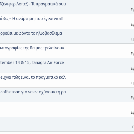
Τζένιφερ Λόπεζ – Τι πραγματικά συμ
Ε
βες – Η ανάρτηση που έγινε viral!
Ε
ορεύει με φόντο το ηλιοβασίλεμα
Ε
φωτογραφίες της θα μας τρελαίνουν
Ε
ptember 14 & 15, Tanagra Air Force
Ε
είχνει πώς είναι το πραγματικό καλ
Ε
 offseason για να ενισχύσουν τη ρα
Ε
Ε