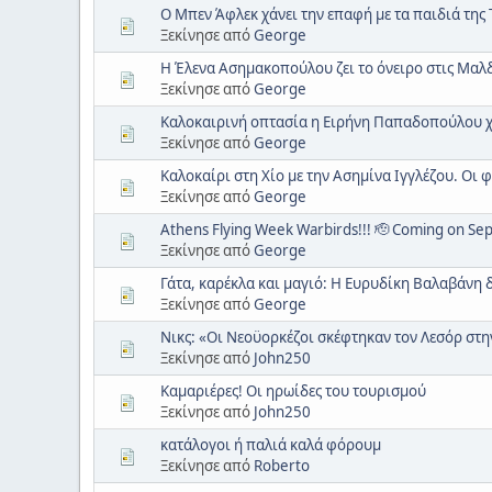
Ο Μπεν Άφλεκ χάνει την επαφή με τα παιδιά της 
Ξεκίνησε από
George
Η Έλενα Ασημακοπούλου ζει το όνειρο στις Μαλδί
Ξεκίνησε από
George
Καλοκαιρινή οπτασία η Ειρήνη Παπαδοπούλου χ
Ξεκίνησε από
George
Καλοκαίρι στη Χίο με την Ασημίνα Ιγγλέζου. Οι 
Ξεκίνησε από
George
Athens Flying Week Warbirds!!! 🫡 Coming on Se
Ξεκίνησε από
George
Γάτα, καρέκλα και μαγιό: Η Ευρυδίκη Βαλαβάνη δ
Ξεκίνησε από
George
Νικς: «Οι Νεοϋορκέζοι σκέφτηκαν τον Λεσόρ στην
Ξεκίνησε από
John250
Καμαριέρες! Οι ηρωίδες του τουρισμού
Ξεκίνησε από
John250
κατάλογοι ή παλιά καλά φόρουμ
Ξεκίνησε από
Roberto