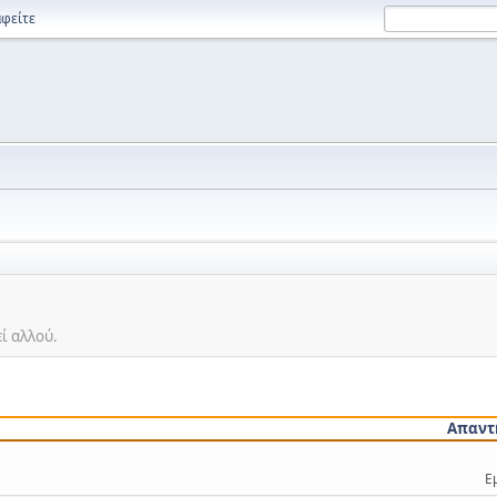
φείτε
εί αλλού.
Απαντ
Ε