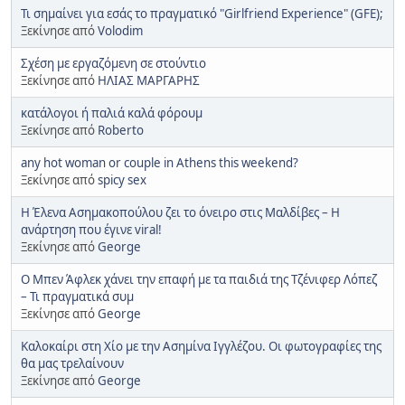
Τι σημαίνει για εσάς το πραγματικό "Girlfriend Experience" (GFE);
Ξεκίνησε από
Volodim
Σχέση με εργαζόμενη σε στούντιο
Ξεκίνησε από
ΗΛΙΑΣ ΜΑΡΓΑΡΗΣ
κατάλογοι ή παλιά καλά φόρουμ
Ξεκίνησε από
Roberto
any hot woman or couple in Athens this weekend?
Ξεκίνησε από
spicy sex
Η Έλενα Ασημακοπούλου ζει το όνειρο στις Μαλδίβες – Η
ανάρτηση που έγινε viral!
Ξεκίνησε από
George
Ο Μπεν Άφλεκ χάνει την επαφή με τα παιδιά της Τζένιφερ Λόπεζ
– Τι πραγματικά συμ
Ξεκίνησε από
George
Καλοκαίρι στη Χίο με την Ασημίνα Ιγγλέζου. Οι φωτογραφίες της
θα μας τρελαίνουν
Ξεκίνησε από
George