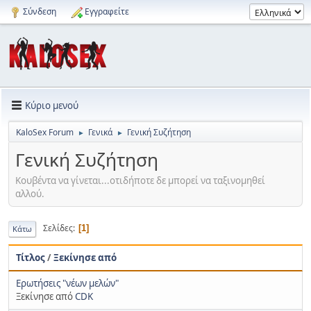
Σύνδεση
Εγγραφείτε
Κύριο μενού
KaloSex Forum
Γενικά
Γενική Συζήτηση
►
►
Γενική Συζήτηση
Κουβέντα να γίνεται...οτιδήποτε δε μπορεί να ταξινομηθεί
αλλού.
Σελίδες
1
Κάτω
Τίτλος
/
Ξεκίνησε από
Ερωτήσεις "νέων μελών"
Ξεκίνησε από
CDK