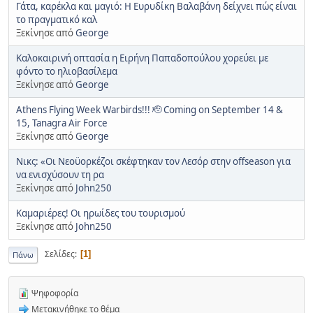
Γάτα, καρέκλα και μαγιό: Η Ευρυδίκη Βαλαβάνη δείχνει πώς είναι
το πραγματικό καλ
Ξεκίνησε από
George
Καλοκαιρινή οπτασία η Ειρήνη Παπαδοπούλου χορεύει με
φόντο το ηλιοβασίλεμα
Ξεκίνησε από
George
Athens Flying Week Warbirds!!! 🫡 Coming on September 14 &
15, Tanagra Air Force
Ξεκίνησε από
George
Νικς: «Οι Νεοϋορκέζοι σκέφτηκαν τον Λεσόρ στην offseason για
να ενισχύσουν τη ρα
Ξεκίνησε από
John250
Καμαριέρες! Οι ηρωίδες του τουρισμού
Ξεκίνησε από
John250
Σελίδες
1
Πάνω
Ψηφοφορία
Μετακινήθηκε το θέμα