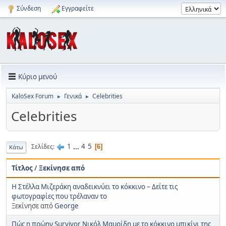
Σύνδεση
Εγγραφείτε
Κύριο μενού
KaloSex Forum
Γενικά
Celebrities
►
►
Celebrities
1
...
4
5
Σελίδες
6
Κάτω
Τίτλος
/
Ξεκίνησε από
Η Στέλλα Μιζεράκη αναδεικνύει το κόκκινο – Δείτε τις
φωτογραφίες που τρέλαναν το
Ξεκίνησε από
George
Πώς η πρώην Survivor Νικόλ Μαυρίδη με το κόκκινο μπικίνι της