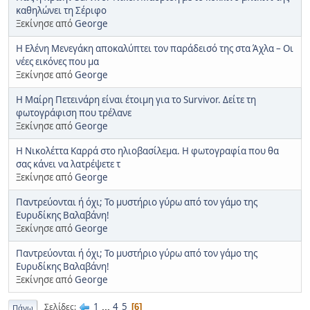
καθηλώνει τη Σέριφο
Ξεκίνησε από
George
Η Ελένη Μενεγάκη αποκαλύπτει τον παράδεισό της στα Άχλα – Οι
νέες εικόνες που μα
Ξεκίνησε από
George
Η Μαίρη Πετεινάρη είναι έτοιμη για το Survivor. Δείτε τη
φωτογράφιση που τρέλανε
Ξεκίνησε από
George
Η Νικολέττα Καρρά στο ηλιοβασίλεμα. Η φωτογραφία που θα
σας κάνει να λατρέψετε τ
Ξεκίνησε από
George
Παντρεύονται ή όχι; Το μυστήριο γύρω από τον γάμο της
Ευρυδίκης Βαλαβάνη!
Ξεκίνησε από
George
Παντρεύονται ή όχι; Το μυστήριο γύρω από τον γάμο της
Ευρυδίκης Βαλαβάνη!
Ξεκίνησε από
George
1
...
4
5
Σελίδες
6
Πάνω