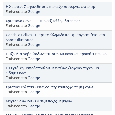
H Χριστινα Στεφανιδη στις πιο σεξυ και γυμνες φωτο της
Ξεκίνησε από
George
Χριστιανα Θανου – Η πιο σεξυ ελληνιδα gamer
Ξεκίνησε από
George
Gabriella Halikas – Η πρωτη ελληνιδα που φωτογραφιζεται στo
Sports Illustrated
Ξεκίνησε από
George
Η Τζουλια Νοβα “λαδωνεται” στην Μυκονο και προκαλει πανικο
Ξεκίνησε από
George
Η Ευριδικη Παπαδοπουλου με εντελως διαφανο παρεο ..Τα
ειδαμε ΟΛΑ!!
Ξεκίνησε από
George
Χριστινα Κολετσα – Νεες σουπερ καυτες φωτο με μαγιω
Ξεκίνησε από
George
Μαρια Σολωμου – Οι σεξυ ποζες με μαγιω
Ξεκίνησε από
George