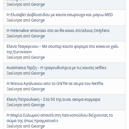
Ξεκίνησε από
George
H Eλισαβετ Δοβλιατιδου με καυτα εσωρουχα και μαγιω MED
Ξεκίνησε από
George
H Helenalive απανταει στο αν θα κανει επιτελους Onlyfans
Ξεκίνησε από
George
Eλενα Τσαγκρινου – Με σουπερ καυτο φορεμα στο κοκκινο χαλι
της Eurovision
Ξεκίνησε από
George
Αναστασια Τερζη – Η τραγουδιστρια με τις καυτες selfies
Ξεκίνησε από
George
Η Ντενια Αγαλιανου απο το GNTM σε σειρα του Netflix
Ξεκίνησε από
George
Ελενη Πετρουλακη – Στα 50 της ειναι ακομα κορμαρα
Ξεκίνησε από
George
Η Μαρία Σολωμού απαντά στη Λατινοπούλου δείχνοντας το
σώμα της όπως πραγματικά ε
Ξεκίνησε από
George