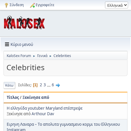
Σύνδεση
Εγγραφείτε
Κύριο μενού
KaloSex Forum
Γενικά
Celebrities
►
►
Celebrities
2
3
...
6
Σελίδες
1
Κάτω
Τίτλος
/
Ξεκίνησε από
Η ελληνίδα youtuber Maryland επέστρεψε
Ξεκίνησε από
Arthour Dav
Ειρηνη Λαναρα – Tο απολυτα γυμνασμενο κορμι του Ελληνικου
Instagram