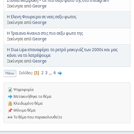
Στελλα Μιζερακη – Οι πιο σεξυ φωτο της στο Instagram
Ξεκίνησε από
George
H Ελενη Φουρειρα σε νεες σεξυ φωτος
Ξεκίνησε από
George
H Τραιανα Ανανια στις πιο σεξυ φωτο της
Ξεκίνησε από
George
Η Dua Lipa επαναφέρει το ρετρό μακιγιάζ των 2000s και μας
κάνει να το λατρέψουμε
Ξεκίνησε από
George
2
3
...
6
Σελίδες
1
Πάνω
Ψηφοφορία
Μετακινήθηκε το θέμα
Κλειδωμένο θέμα
Μόνιμο θέμα
Το θέμα που παρακολουθείτε