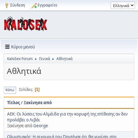
Σύνδεση
Εγγραφείτε
Κύριο μενού
KaloSex Forum
Γενικά
Αθλητικά
►
►
Αθλητικά
Σελίδες
1
Κάτω
Τίτλος
/
Ξεκίνησε από
ΑΕΚ: Οι λύσεις του Αλμέιδα για την κορυφή της επίθεσης αν δεν
προλάβει ο Λιβάι
Ξεκίνησε από
George
Ολυμπιακός: Η σιγουριά του Ποντένσε ότι θα γυρίσει στο