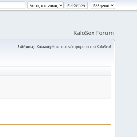
KaloSex Forum
Ειδήσεις:
Καλωσήρθατε στο νέο φόρουμ του KaloSex!