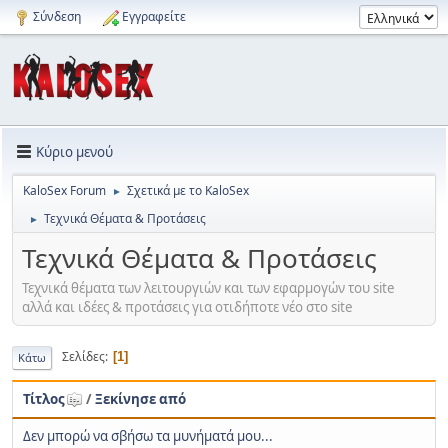
Σύνδεση
Εγγραφείτε
Κύριο μενού
KaloSex Forum
Σχετικά με το KaloSex
►
Τεχνικά Θέματα & Προτάσεις
►
Τεχνικά Θέματα & Προτάσεις
Τεχνικά θέματα των λειτουργιών και των εφαρμογών του site
αλλά και ιδέες & προτάσεις για οτιδήποτε νέο στο site
Σελίδες
1
Κάτω
Τίτλος
/
Ξεκίνησε από
Δεν μπορώ να σβήσω τα μυνήματά μου...