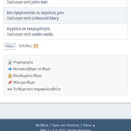
Ξεκίνησε από
John Kati
Δεν εγκρινονται οι αγγελιες μου
Ξεκίνησε από
Unbound Mary
Αγγελία σε εκκρεμότητα
Ξεκίνησε από
vasilis vasilis
Σελίδες
1
Πάνω
Ψηφοφορία
Μετακινήθηκε το θέμα
Κλειδωμένο θέμα
Μόνιμο θέμα
Το θέμα που παρακολουθείτε
|
|
Βοήθεια
Όροι και Κανόνες
Πάνω ▲
,
SMF 2.1.4 © 2023
Simple Machines