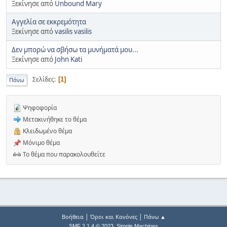
Ξεκίνησε από
Unbound Mary
Αγγελία σε εκκρεμότητα
Ξεκίνησε από
vasilis vasilis
Δεν μπορώ να σβήσω τα μυνήματά μου...
Ξεκίνησε από
John Kati
Σελίδες
1
Πάνω
Ψηφοφορία
Μετακινήθηκε το θέμα
Κλειδωμένο θέμα
Μόνιμο θέμα
Το θέμα που παρακολουθείτε
|
|
Βοήθεια
Όροι και Κανόνες
Πάνω ▲
,
SMF 2.1.4 © 2023
Simple Machines