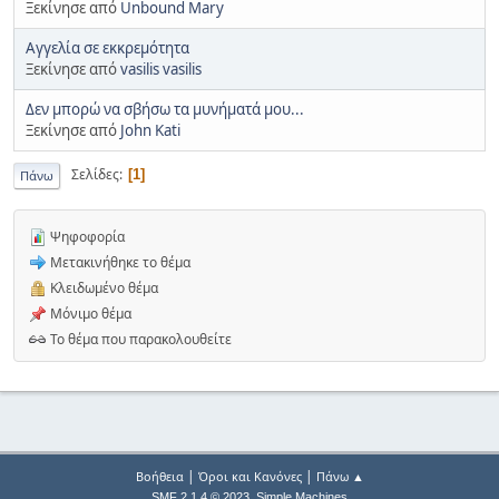
Ξεκίνησε από
Unbound Mary
Αγγελία σε εκκρεμότητα
Ξεκίνησε από
vasilis vasilis
Δεν μπορώ να σβήσω τα μυνήματά μου...
Ξεκίνησε από
John Kati
Σελίδες
1
Πάνω
Ψηφοφορία
Μετακινήθηκε το θέμα
Κλειδωμένο θέμα
Μόνιμο θέμα
Το θέμα που παρακολουθείτε
|
|
Βοήθεια
Όροι και Κανόνες
Πάνω ▲
,
SMF 2.1.4 © 2023
Simple Machines