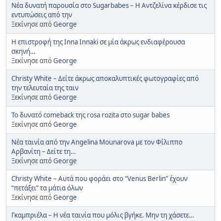
Νέα δυνατή παρουσία στο Sugarbabes – Η Αντζελίνα κέρδισε τις
εντυπώσεις από την
Ξεκίνησε από
George
Η επιστροφή της Inna Innaki σε μία άκρως ενδιαφέρουσα
σκηνή…
Ξεκίνησε από
George
Christy White – Δείτε άκρως αποκαλυπτικές φωτογραφίες από
την τελευταία της ταιν
Ξεκίνησε από
George
Το δυνατό comeback της rosa rozita στο sugar babes
Ξεκίνησε από
George
Νέα ταινία από την Angelina Mounarova με τον Φίλιππο
Αρβανίτη – Δείτε τη…
Ξεκίνησε από
George
Christy White – Αυτά που φοράει στο “Venus Berlin” έχουν
“πετάξει” τα μάτια όλων
Ξεκίνησε από
George
Γκαμπριέλα – Η νέα ταινία που μόλις βγήκε. Μην τη χάσετε…