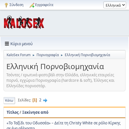
Σύνδεση
Εγγραφείτε
Κύριο μενού
KaloSex Forum
Πορνογραφία
Ελληνική Πορνοβιομηχανία
►
►
Ελληνική Πορνοβιομηχανία
Τσόντες / ερωτικά φεστιβάλ στην Ελλάδα, ελληνικές εταιρείες
πορνό, εγχώρια Πορνογραφία (hardcore & soft), Έλληνες και
Ελληνίδες πορνοστάρ.
2
Σελίδες
1
Κάτω
Τίτλος
/
Ξεκίνησε από
«Το Ταξίδι του Οδυσσέα» – Δείτε τη Christy White σε ρόλο Κίρκης
σε ένα αξέχαστο