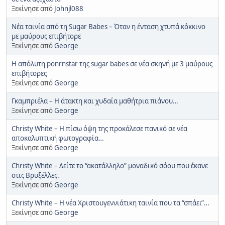
Ξεκίνησε από
Johnjl088
Νέα ταινία από τη Sugar Babes – Όταν η ένταση χτυπά κόκκινο
με μαύρους επιβήτορε
Ξεκίνησε από
George
Η απόλυτη ponrnstar της sugar babes σε νέα σκηνή με 3 μαύρους
επιβήτορες
Ξεκίνησε από
George
Γκαμπριέλα – Η άτακτη και χυδαία μαθήτρια πιάνου…
Ξεκίνησε από
George
Christy White – Η πίσω όψη της προκάλεσε πανικό σε νέα
αποκαλυπτική φωτογραφία…
Ξεκίνησε από
George
Christy White – Δείτε το “ακατάλληλο” μοναδικό σόου που έκανε
στις Βρυξέλλες.
Ξεκίνησε από
George
Christy White – Η νέα Χριστουγεννιάτικη ταινία που τα “σπάει”…
Ξεκίνησε από
George