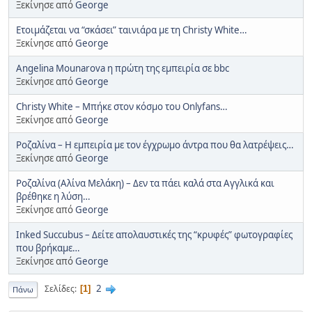
Ξεκίνησε από
George
Ετοιμάζεται να “σκάσει” ταινιάρα με τη Christy White…
Ξεκίνησε από
George
Angelina Mounarova η πρώτη της εμπειρία σε bbc
Ξεκίνησε από
George
Christy White – Μπήκε στον κόσμο του Onlyfans…
Ξεκίνησε από
George
Ροζαλίνα – Η εμπειρία με τον έγχρωμο άντρα που θα λατρέψεις…
Ξεκίνησε από
George
Ροζαλίνα (Αλίνα Μελάκη) – Δεν τα πάει καλά στα Αγγλικά και
βρέθηκε η λύση…
Ξεκίνησε από
George
Inked Succubus – Δείτε απολαυστικές της “κρυφές” φωτογραφίες
που βρήκαμε…
Ξεκίνησε από
George
2
Σελίδες
1
Πάνω